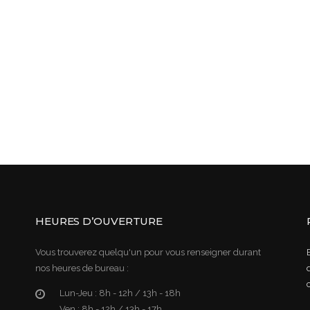
HEURES D’OUVERTURE
Vous trouverez quelqu'un pour vous renseigner durant
nos heures de bureau :
Lun-Jeu :
8h - 12h / 13h - 18h
Ven :
8h - 12h / 13h - 17h