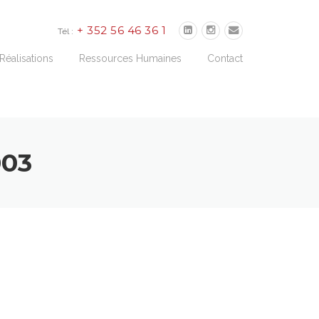
+ 352 56 46 36 1
Tél :
Réalisations
Ressources Humaines
Contact
003