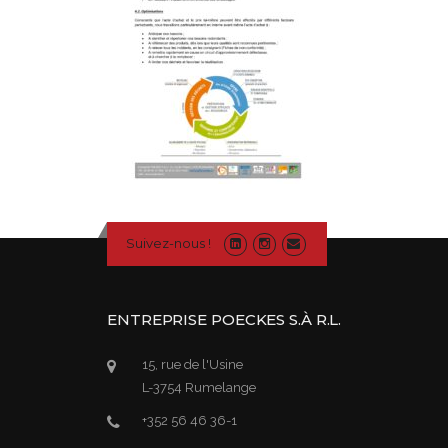
Suivez-nous !
ENTREPRISE POECKES S.À R.L.
15, rue de l'Usine
L-3754 Rumelange
+352 56 46 36-1