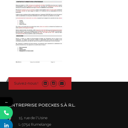
Suivez-nous !
←
ENTREPRISE POECKES S.À R.L.
15, rue de l'Usine
L-3754 Rumelange