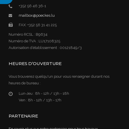
+352 56 46 36-1
mailbox@poeckes.lu
FAX: +352 56 31 41 225
Numéro RCSL : B9634
Numéro de TVA : LU17108325
Autorisation d’établissement : 00121849/3
HEURES D’OUVERTURE
Vous trouverez quelqu'un pour vous renseigner durant nos
heures de bureau :
Lun-Jeu :
8h - 12h / 13h - 18h
Ven :
8h - 12h / 13h - 17h
PARTENAIRE
En savoir plus sur notre partenaire pour tous travaux