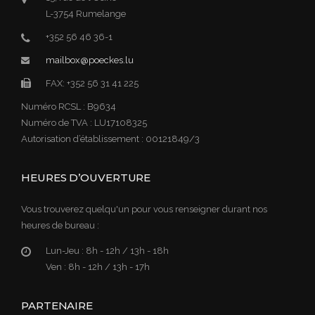
L-3754 Rumelange
+352 56 46 36-1
mailbox@poeckes.lu
FAX: +352 56 31 41 225
Numéro RCSL : B9634
Numéro de TVA : LU17108325
Autorisation d’établissement : 00121849/3
HEURES D’OUVERTURE
Vous trouverez quelqu'un pour vous renseigner durant nos
heures de bureau :
Lun-Jeu :
8h - 12h / 13h - 18h
Ven :
8h - 12h / 13h - 17h
PARTENAIRE