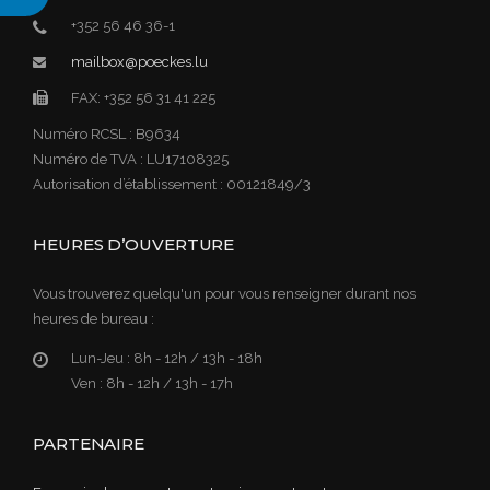
+352 56 46 36-1
mailbox@poeckes.lu
FAX: +352 56 31 41 225
Numéro RCSL : B9634
Numéro de TVA : LU17108325
Autorisation d’établissement : 00121849/3
HEURES D’OUVERTURE
Vous trouverez quelqu'un pour vous renseigner durant nos
heures de bureau :
Lun-Jeu :
8h - 12h / 13h - 18h
Ven :
8h - 12h / 13h - 17h
PARTENAIRE