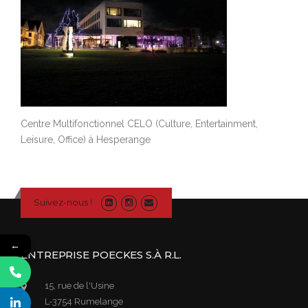
Centre Multifonctionnel CELO (Culture, Entertainment,
Leisure, Office) à Hesperange
Suivez-nous !
←
ENTREPRISE POECKES S.À R.L.
15, rue de l'Usine
L-3754 Rumelange