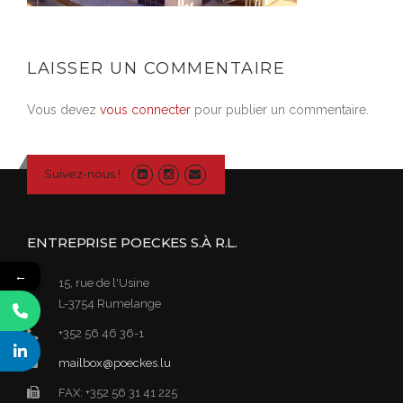
LAISSER UN COMMENTAIRE
Vous devez
vous connecter
pour publier un commentaire.
Suivez-nous !
ENTREPRISE POECKES S.À R.L.
←
15, rue de l'Usine
L-3754 Rumelange
+352 56 46 36-1
mailbox@poeckes.lu
FAX: +352 56 31 41 225