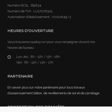
Numéro RCSL : B9634
Numéro de TVA : LU17108325
Autorisation d’établissement : 00121849/3
HEURES D’OUVERTURE
Vous trouverez quelqu'un pour vous renseigner durant nos
heures de bureau :
Lun-Jeu :
8h - 12h / 13h - 18h
Ven :
8h - 12h / 13h - 17h
PARTENAIRE
En savoir plus sur notre partenaire pour tous travaux
d’assainissement béton, de revêtements de sol et de carrelage.
PROTECTION DES DONNÉES