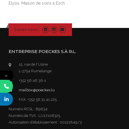
Elysis, Maison de soins à Esch
Suivez-nous !
ENTREPRISE POECKES S.À R.L.
15, rue de l'Usine
L-3754 Rumelange
←
+352 56 46 36-1
mailbox@poeckes.lu
FAX: +352 56 31 41 225
Numéro RCSL : B9634
Numéro de TVA : LU17108325
Autorisation d’établissement : 00121849/3