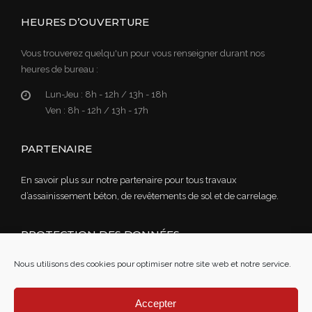
HEURES D’OUVERTURE
Vous trouverez quelqu'un pour vous renseigner durant nos
heures de bureau :
Lun-Jeu :
8h - 12h / 13h - 18h
Ven :
8h - 12h / 13h - 17h
PARTENAIRE
En savoir plus sur notre partenaire pour tous travaux
d’assainissement béton, de revêtements de sol et de carrelage.
PROTECTION DES DONNÉES
Nous utilisons des cookies pour optimiser notre site web et notre service.
Lire notre politique de confidentialité des données
Mentions légales
Accepter