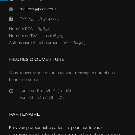
mailbox@poeckes.lu
FAX: +352 56 31 41 225
Numéro RCSL : B9634
Numéro de TVA : LU17108325
Autorisation d’établissement : 00121849/3
HEURES D’OUVERTURE
Vous trouverez quelqu'un pour vous renseigner durant nos
heures de bureau :
Lun-Jeu :
8h - 12h / 13h - 18h
Ven :
8h - 12h / 13h - 17h
PARTENAIRE
En savoir plus sur notre partenaire pour tous travaux
d’assainissement béton, de revêtements de sol et de carrelage.