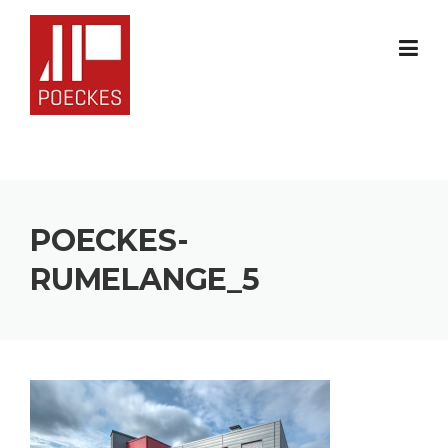
Skip
to
content
POECKES-
RUMELANGE_5