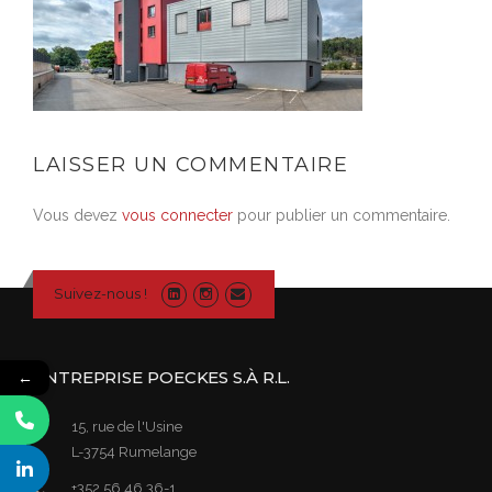
LAISSER UN COMMENTAIRE
Vous devez
vous connecter
pour publier un commentaire.
Suivez-nous !
ENTREPRISE POECKES S.À R.L.
←
15, rue de l'Usine
L-3754 Rumelange
+352 56 46 36-1