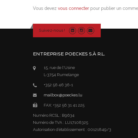
Vous devez
vous connecter
pour publier un commen
Suivez-nous !
ENTREPRISE POECKES S.À R.L.
15, rue de l'Usine
L-3754 Rumelange
+352 56 46 36-1
mailbox@poeckes.lu
FAX: +352 56 31 41 225
Numéro RCSL : B9634
Numéro de TVA : LU17108325
Autorisation d’établissement : 00121849/3