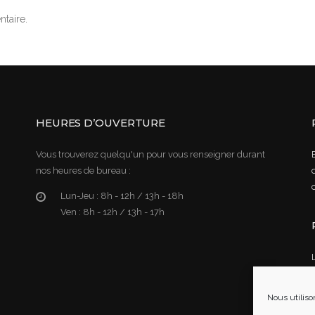
taire.
HEURES D’OUVERTURE
Vous trouverez quelqu'un pour vous renseigner durant
nos heures de bureau :
Lun-Jeu :
8h - 12h / 13h - 18h
Ven :
8h - 12h / 13h - 17h
Nous utiliso