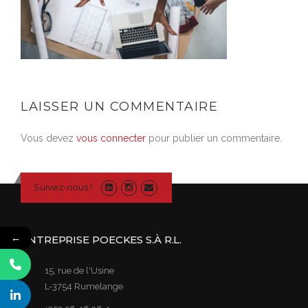
LAISSER UN COMMENTAIRE
Vous devez
vous connecter
pour publier un commentaire.
Suivez-nous !
←
ENTREPRISE POECKES S.À R.L.
15, rue de l'Usine
L-3754 Rumelange