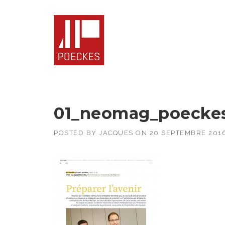
Skip
to
content
01_neomag_poeckes
POSTED BY
JACQUES
ON
20 SEPTEMBRE 201