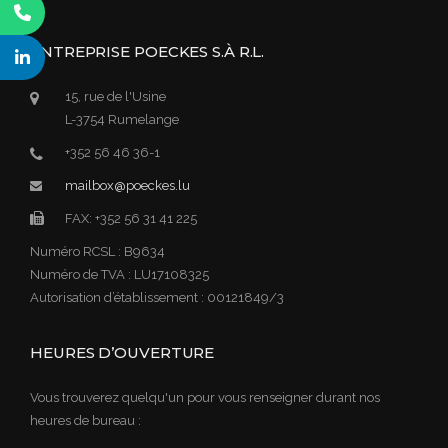
ENTREPRISE POECKES S.À R.L.
15, rue de l'Usine
L-3754 Rumelange
+352 56 46 36-1
mailbox@poeckes.lu
FAX: +352 56 31 41 225
Numéro RCSL : B9634
Numéro de TVA : LU17108325
Autorisation d’établissement : 00121849/3
HEURES D’OUVERTURE
Vous trouverez quelqu'un pour vous renseigner durant nos
heures de bureau :