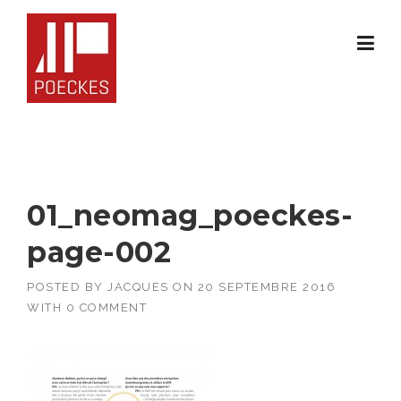
Skip
to
content
01_neomag_poeckes-
page-002
POSTED BY
JACQUES
ON
20 SEPTEMBRE 2016
WITH
0 COMMENT