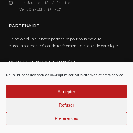
Lun-Jeu :
8h - 12h / 13h - 18h
Ven :
8h - 12h / 13h - 17h
PARTENAIRE
En savoir plus sur notre partenaire pour tous travaux
d’assainissement béton, de revêtements de sol et de carrelage.
PROTECTION DES DONNÉES
Nous utilisons des cookies pour optimiser notre site web et notre service.
Lire notre politique de confidentialité des données
Mentions légales
Accepter
Refuser
Préférences
© Poeckes 2022