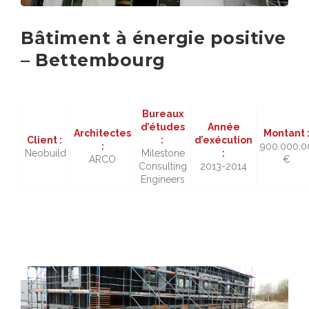
Bâtiment à énergie positive
– Bettembourg
Bureaux
d’études
Année
Architectes
Montant 
Client :
:
d’exécution
:
900.000,0
Neobuild
Milestone
:
ARCO
€
Consulting
2013-2014
Engineers