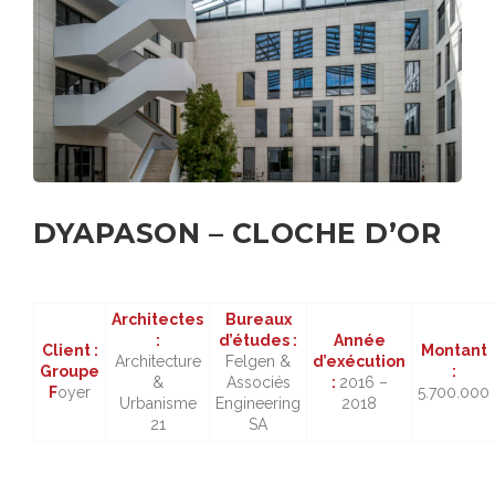
DYAPASON – CLOCHE D’OR
Architectes
Bureaux
:
d’études :
Année
Client :
Montant
Architecture
Felgen &
d’exécution
Groupe
:
&
Associés
:
2016 –
F
oyer
5.700.000
Urbanisme
Engineering
2018
21
SA