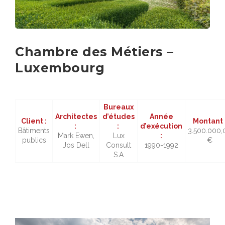
Chambre des Métiers –
Luxembourg
Bureaux
Architectes
d’études
Année
Client :
Montant 
:
:
d’exécution
Bâtiments
3.500.000,
Mark Ewen,
Lux
:
publics
€
Jos Dell
Consult
1990-1992
S.A