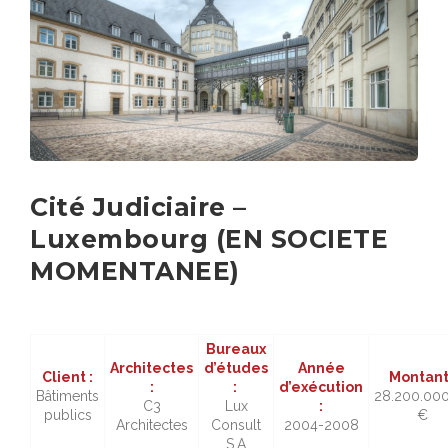
Cité Judiciaire –
Luxembourg (EN SOCIETE
MOMENTANEE)
Bureaux
Architectes
d’études
Année
Client :
Montant
:
:
d’exécution
Bâtiments
28.200.00
C3
Lux
:
publics
€
Architectes
Consult
2004-2008
S.A