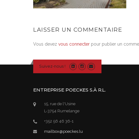
LAISSER UN COMMENTAIRE
Vous devez
vous connecter
pour publier un commen
Suivez-nous !
ENTREPRISE POECKES S.À R.L.
15, rue de l'Usine
L-3754 Rumelange
+352 56 46 36-1
mailbox@poeckes.lu