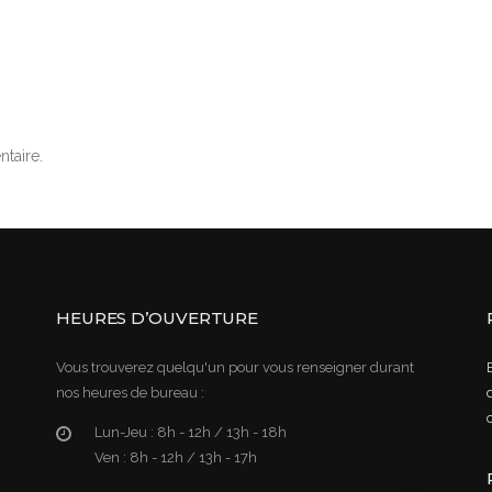
taire.
HEURES D’OUVERTURE
Vous trouverez quelqu'un pour vous renseigner durant
nos heures de bureau :
Lun-Jeu :
8h - 12h / 13h - 18h
Ven :
8h - 12h / 13h - 17h