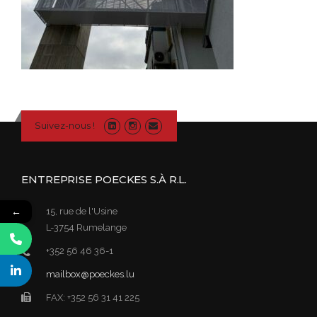
Suivez-nous !
ENTREPRISE POECKES S.À R.L.
←
15, rue de l'Usine
L-3754 Rumelange
+352 56 46 36-1
mailbox@poeckes.lu
FAX: +352 56 31 41 225