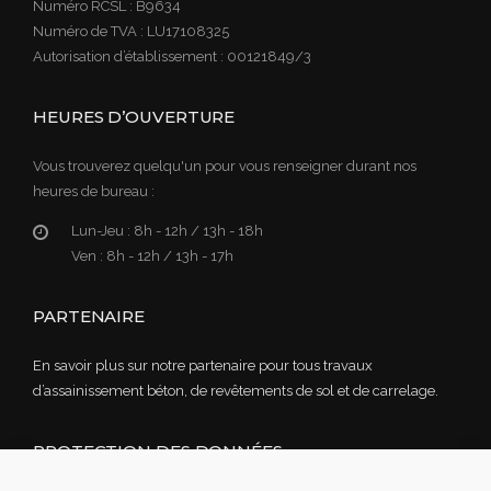
Numéro RCSL : B9634
Numéro de TVA : LU17108325
Autorisation d’établissement : 00121849/3
HEURES D’OUVERTURE
Vous trouverez quelqu'un pour vous renseigner durant nos
heures de bureau :
Lun-Jeu :
8h - 12h / 13h - 18h
Ven :
8h - 12h / 13h - 17h
PARTENAIRE
En savoir plus sur notre partenaire pour tous travaux
d’assainissement béton, de revêtements de sol et de carrelage.
PROTECTION DES DONNÉES