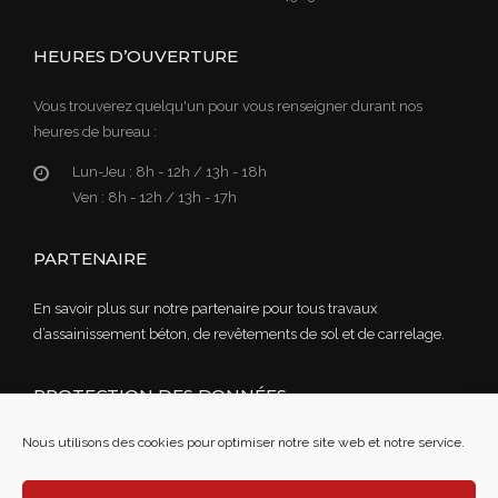
HEURES D’OUVERTURE
Vous trouverez quelqu'un pour vous renseigner durant nos
heures de bureau :
Lun-Jeu :
8h - 12h / 13h - 18h
Ven :
8h - 12h / 13h - 17h
PARTENAIRE
En savoir plus sur notre partenaire pour tous travaux
d’assainissement béton, de revêtements de sol et de carrelage.
PROTECTION DES DONNÉES
Nous utilisons des cookies pour optimiser notre site web et notre service.
Lire notre politique de confidentialité des données
Mentions légales