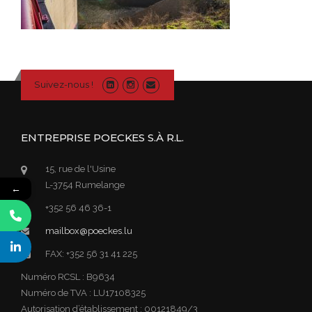
Suivez-nous !
ENTREPRISE POECKES S.À R.L.
15, rue de l'Usine
L-3754 Rumelange
←
+352 56 46 36-1
mailbox@poeckes.lu
FAX: +352 56 31 41 225
Numéro RCSL : B9634
Numéro de TVA : LU17108325
Autorisation d’établissement : 00121849/3