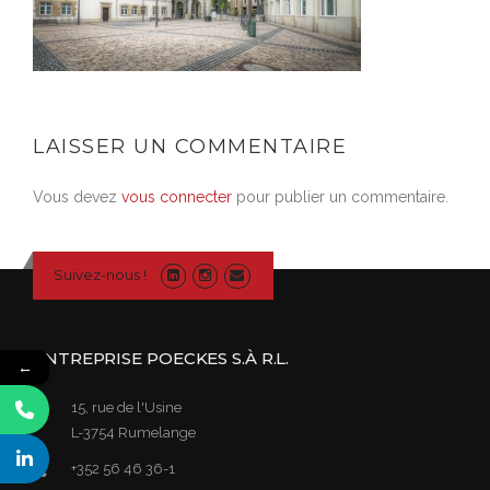
LAISSER UN COMMENTAIRE
Vous devez
vous connecter
pour publier un commentaire.
Suivez-nous !
ENTREPRISE POECKES S.À R.L.
←
15, rue de l'Usine
L-3754 Rumelange
+352 56 46 36-1