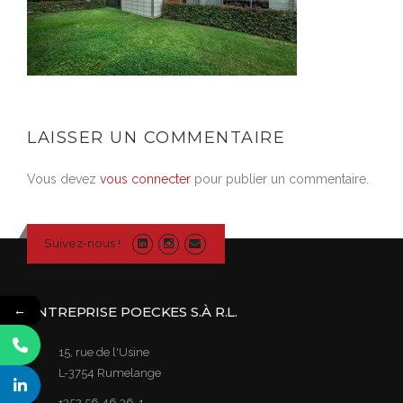
LAISSER UN COMMENTAIRE
Vous devez
vous connecter
pour publier un commentaire.
Suivez-nous !
←
ENTREPRISE POECKES S.À R.L.
15, rue de l'Usine
L-3754 Rumelange
+352 56 46 36-1