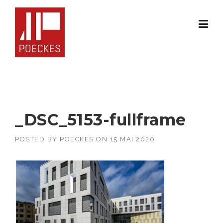
Skip
to
content
_DSC_5153-fullframe
POSTED BY
POECKES
ON
15 MAI 2020