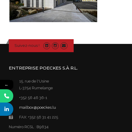
Suivez-nous !
ENTREPRISE POECKES S.À R.L.
15, rue de l'Usine
←
L-3754 Rumelange
+352 56 46 36-1
mailbox@poeckes.lu
FAX: +352 56 31 41 225
Numéro RCSL : B9634