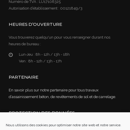
Numéro de TVA : LU17108325
Autorisation d’établissement : 00121849/3
HEURES D’OUVERTURE
Vous trouverez quelqu'un pour vous renseigner durant nos
heures de bureau :
Lun-Jeu :
8h - 12h / 13h - 18h
Ven :
8h - 12h / 13h - 17h
PARTENAIRE
En savoir plus sur notre partenaire pour tous travaux
d’assainissement béton, de revêtements de sol et de carrelage.
PROTECTION DES DONNÉES
Nous utilisons des cookies pour optimiser notre site web et notre service.
Lire notre politique de confidentialité des données