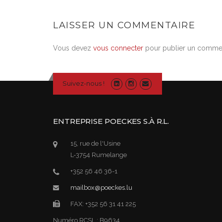
LAISSER UN COMMENTAIRE
Vous devez
vous connecter
pour publier un commen
Suivez-nous !
ENTREPRISE POECKES S.À R.L.
15, rue de l'Usine
L-3754 Rumelange
+352 56 46 36-1
mailbox@poeckes.lu
FAX: +352 56 31 41 225
Numéro RCSL : B9634