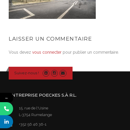
LAISSER UN COMMENTAIRE
Vous devez
vous connecter
pour publier un commentaire.
Suivez-nous !
ENTREPRISE POECKES S.À R.L.
←
15, rue de l'Usine
L-3754 Rumelange
+352 56 46 36-1