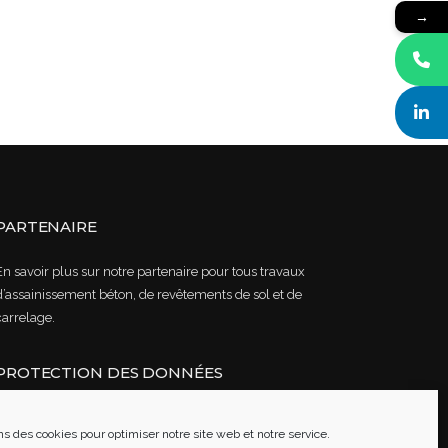
→
PARTENAIRE
En savoir plus sur notre partenaire pour tous travaux
d’assainissement béton, de revêtements de sol et de
carrelage.
PROTECTION DES DONNÉES
Lire notre politique de confidentialité des données
ns des cookies pour optimiser notre site web et notre service.