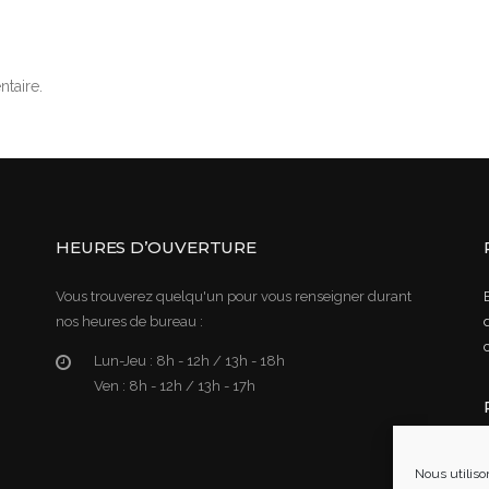
taire.
HEURES D’OUVERTURE
Vous trouverez quelqu'un pour vous renseigner durant
nos heures de bureau :
Lun-Jeu :
8h - 12h / 13h - 18h
Ven :
8h - 12h / 13h - 17h
Nous utiliso