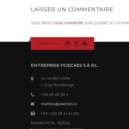
LAISSER UN COMMENTAIRE
Vous devez
vous connecter
pour publier un commen
Suivez-nous !
ENTREPRISE POECKES S.À R.L.
15, rue de l'Usine
L-3754 Rumelange
+352 56 46 36-1
mailbox@poeckes.lu
FAX: +352 56 31 41 225
Numéro RCSL : B9634