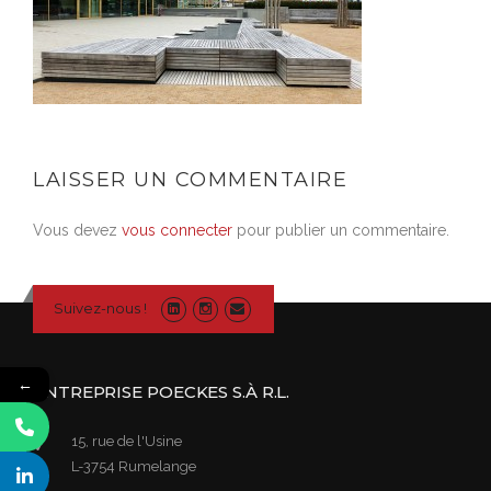
LAISSER UN COMMENTAIRE
Vous devez
vous connecter
pour publier un commentaire.
Suivez-nous !
←
ENTREPRISE POECKES S.À R.L.
15, rue de l'Usine
L-3754 Rumelange