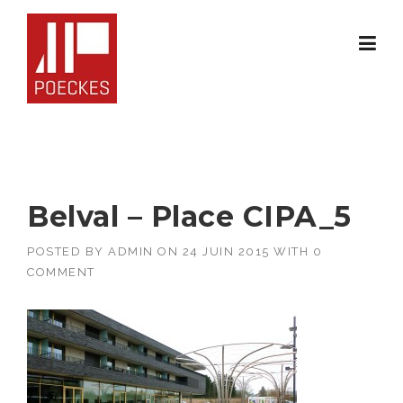
Skip
to
content
Belval – Place CIPA_5
POSTED BY
ADMIN
ON
24 JUIN 2015
WITH
0
COMMENT