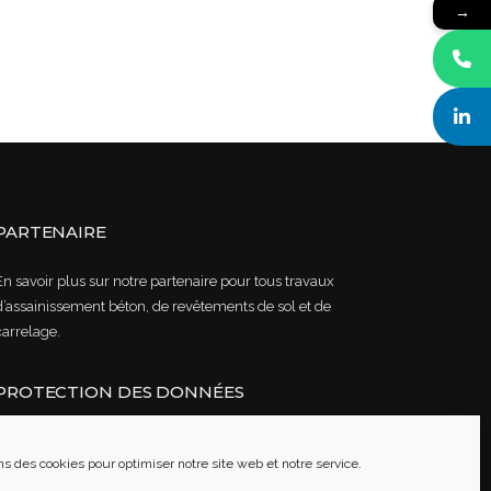
→
PARTENAIRE
En savoir plus sur notre partenaire pour tous travaux
d’assainissement béton, de revêtements de sol et de
carrelage.
PROTECTION DES DONNÉES
Lire notre politique de confidentialité des données
ns des cookies pour optimiser notre site web et notre service.
Mentions légales