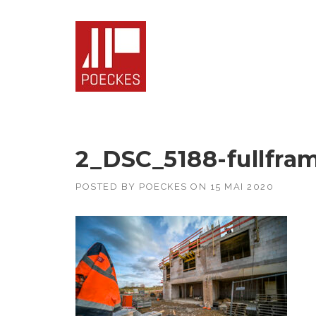
Skip
to
content
2_DSC_5188-fullfra
POSTED BY
POECKES
ON
15 MAI 2020