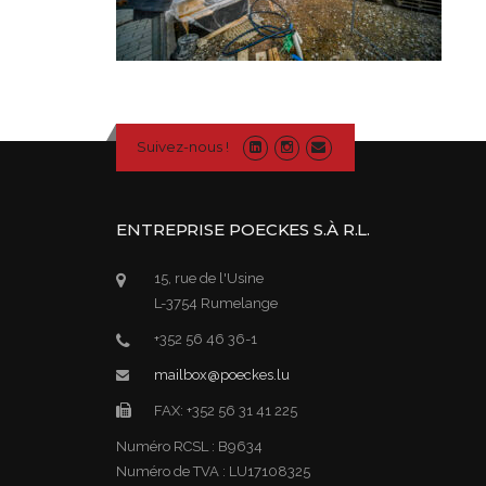
Suivez-nous !
ENTREPRISE POECKES S.À R.L.
15, rue de l'Usine
L-3754 Rumelange
+352 56 46 36-1
mailbox@poeckes.lu
FAX: +352 56 31 41 225
Numéro RCSL : B9634
Numéro de TVA : LU17108325