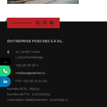
Suivez-nous !
ENTREPRISE POECKES S.À R.L.
15, rue de l'Usine
L-3754 Rumelange
←
+352 56 46 36-1
mailbox@poeckes.lu
FAX: +352 56 31 41 225
Numéro RCSL : B9634
Numéro de TVA : LU17108325
Autorisation d’établissement : 00121849/3