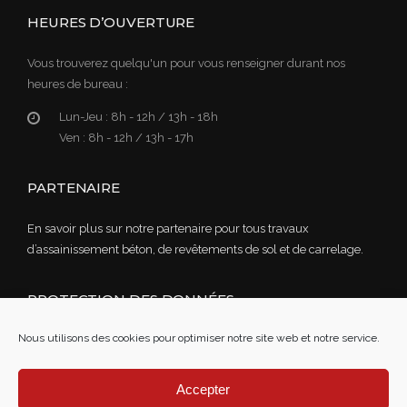
HEURES D’OUVERTURE
Vous trouverez quelqu'un pour vous renseigner durant nos
heures de bureau :
Lun-Jeu :
8h - 12h / 13h - 18h
Ven :
8h - 12h / 13h - 17h
PARTENAIRE
En savoir plus sur notre partenaire pour tous travaux
d’assainissement béton, de revêtements de sol et de carrelage.
PROTECTION DES DONNÉES
Nous utilisons des cookies pour optimiser notre site web et notre service.
Lire notre politique de confidentialité des données
Mentions légales
Accepter