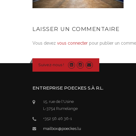
LAISSER UN COMMENTAIRE
Vous devez
vous connecter
pour publier un commen
Suivez-nous !
ENTREPRISE POECKES S.À R.L.
15, rue de l'Usine
L-3754 Rumelange
+352 56 46 36-1
mailbox@poeckes.lu