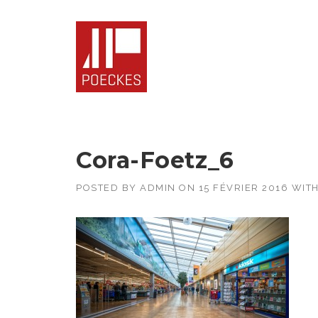
Skip
to
content
Cora-Foetz_6
POSTED BY
ADMIN
ON
15 FÉVRIER 2016
WIT