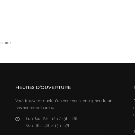
taire.
HEURES D’OUVERTURE
Vous trouverez quelqu'un pour vous renseigner durant
nos heures de bureau :
Lun-Jeu :
8h - 12h / 13h - 18h
Ven :
8h - 12h / 13h - 17h