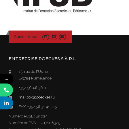
Suivez-nous !
ENTREPRISE POECKES S.À R.L.
15, rue de l'Usine
L-3754 Rumelange
←
+352 56 46 36-1
mailbox@poeckes.lu
FAX: +352 56 31 41 225
Numéro RCSL : B9634
Numéro de TVA : LU17108325