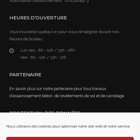
Autorisation d’établissement : 00121849/3
HEURES D’OUVERTURE
Vous trouverez quelqu'un pour vous renseigner durant nos
heures de bureau :
Lun-Jeu :
8h - 12h / 13h - 18h
Ven :
8h - 12h / 13h - 17h
PARTENAIRE
En savoir plus sur notre partenaire pour tous travaux
d’assainissement béton, de revêtements de sol et de carrelage.
PROTECTION DES DONNÉES
Nous utilisons des cookies pour optimiser notre site web et notre service.
Lire notre politique de confidentialité des données
Mentions légales