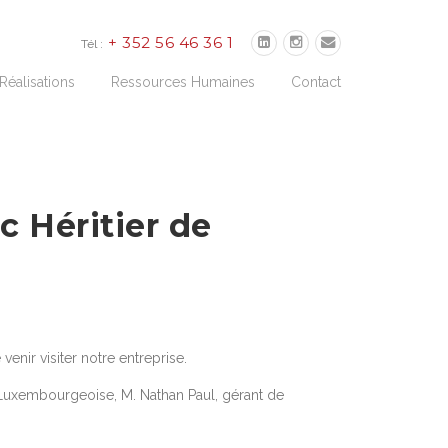
+ 352 56 46 36 1
Tél :
Réalisations
Ressources Humaines
Contact
c Héritier de
enir visiter notre entreprise.
 Luxembourgeoise, M. Nathan Paul, gérant de