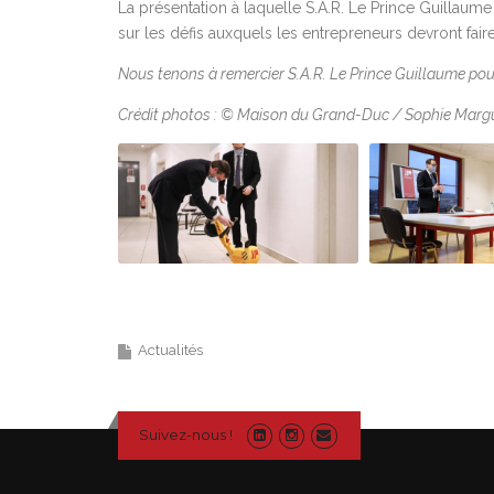
La présentation à laquelle S.A.R. Le Prince Guillaume a
sur les défis auxquels les entrepreneurs devront faire
Nous tenons à remercier S.A.R. Le Prince Guillaume pou
Crédit photos : © Maison du Grand-Duc / Sophie Marg
Actualités
Suivez-nous !